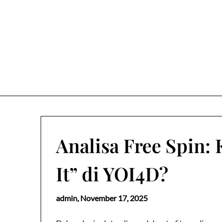
Skip
to
content
Analisa Free Spin:
It” di YOI4D?
admin,
November 17, 2025