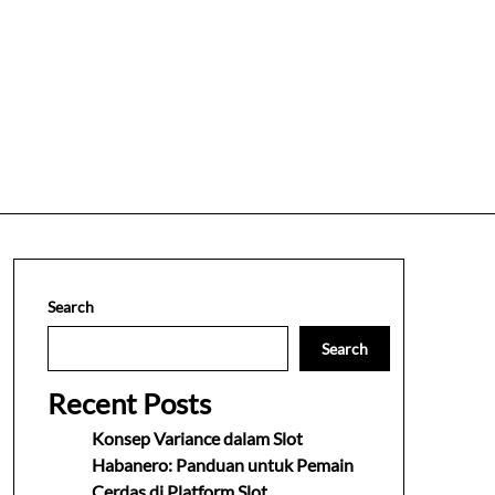
Search
Search
Recent Posts
Konsep Variance dalam Slot
Habanero: Panduan untuk Pemain
Cerdas di Platform Slot