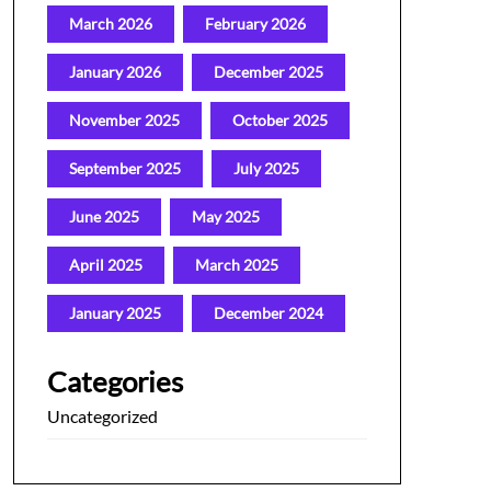
March 2026
February 2026
January 2026
December 2025
November 2025
October 2025
September 2025
July 2025
June 2025
May 2025
April 2025
March 2025
January 2025
December 2024
Categories
Uncategorized