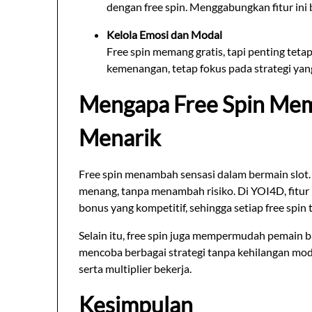
dengan free spin. Menggabungkan fitur ini 
Kelola Emosi dan Modal
Free spin memang gratis, tapi penting tet
kemenangan, tetap fokus pada strategi yan
Mengapa Free Spin Me
Menarik
Free spin menambah sensasi dalam bermain slot.
menang, tanpa menambah risiko. Di YOI4D, fitur i
bonus yang kompetitif, sehingga setiap free sp
Selain itu, free spin juga mempermudah pemain 
mencoba berbagai strategi tanpa kehilangan mo
serta multiplier bekerja.
Kesimpulan