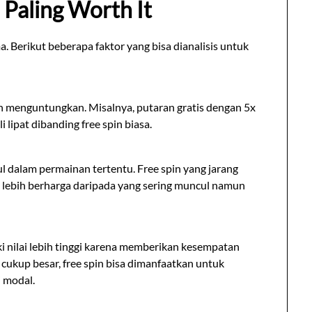
 Paling Worth It
. Berikut beberapa faktor yang bisa dianalisis untuk
ebih menguntungkan. Misalnya, putaran gratis dengan 5x
 lipat dibanding free spin biasa.
l dalam permainan tertentu. Free spin yang jarang
 lebih berharga daripada yang sering muncul namun
ki nilai lebih tinggi karena memberikan kesempatan
 cukup besar, free spin bisa dimanfaatkan untuk
 modal.