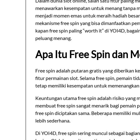
Dalam dunia slot online, salah satu fitur paling 
menawarkan kesempatan untuk menang tanpa men
menjadi momen emas untuk meraih hadiah besar.
mekanisme free spin yang bisa dimanfaatkan pema
kapan free spin paling “worth it” di YOI4D, bag
peluang menang.
Apa Itu Free Spin dan 
Free spin adalah putaran gratis yang diberikan k
fitur permainan slot. Selama free spin, pemain t
tetap memiliki kesempatan untuk memenangkan 
Keuntungan utama free spin adalah risiko yang mi
membuat free spin sangat menarik bagi pemain
free spin diciptakan sama. Beberapa memiliki mult
lebih sederhana.
Di YOI4D, free spin sering muncul sebagai bagia