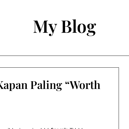
My Blog
 Kapan Paling “Worth