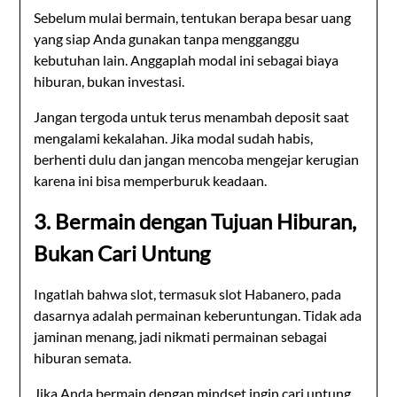
Sebelum mulai bermain, tentukan berapa besar uang
yang siap Anda gunakan tanpa mengganggu
kebutuhan lain. Anggaplah modal ini sebagai biaya
hiburan, bukan investasi.
Jangan tergoda untuk terus menambah deposit saat
mengalami kekalahan. Jika modal sudah habis,
berhenti dulu dan jangan mencoba mengejar kerugian
karena ini bisa memperburuk keadaan.
3. Bermain dengan Tujuan Hiburan,
Bukan Cari Untung
Ingatlah bahwa slot, termasuk slot Habanero, pada
dasarnya adalah permainan keberuntungan. Tidak ada
jaminan menang, jadi nikmati permainan sebagai
hiburan semata.
Jika Anda bermain dengan mindset ingin cari untung