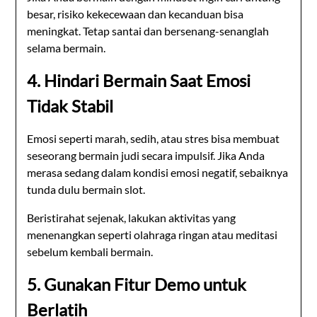
besar, risiko kekecewaan dan kecanduan bisa
meningkat. Tetap santai dan bersenang-senanglah
selama bermain.
4. Hindari Bermain Saat Emosi
Tidak Stabil
Emosi seperti marah, sedih, atau stres bisa membuat
seseorang bermain judi secara impulsif. Jika Anda
merasa sedang dalam kondisi emosi negatif, sebaiknya
tunda dulu bermain slot.
Beristirahat sejenak, lakukan aktivitas yang
menenangkan seperti olahraga ringan atau meditasi
sebelum kembali bermain.
5. Gunakan Fitur Demo untuk
Berlatih