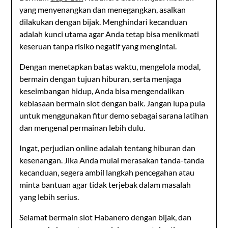
yang menyenangkan dan menegangkan, asalkan
dilakukan dengan bijak. Menghindari kecanduan
adalah kunci utama agar Anda tetap bisa menikmati
keseruan tanpa risiko negatif yang mengintai.
Dengan menetapkan batas waktu, mengelola modal,
bermain dengan tujuan hiburan, serta menjaga
keseimbangan hidup, Anda bisa mengendalikan
kebiasaan bermain slot dengan baik. Jangan lupa pula
untuk menggunakan fitur demo sebagai sarana latihan
dan mengenal permainan lebih dulu.
Ingat, perjudian online adalah tentang hiburan dan
kesenangan. Jika Anda mulai merasakan tanda-tanda
kecanduan, segera ambil langkah pencegahan atau
minta bantuan agar tidak terjebak dalam masalah
yang lebih serius.
Selamat bermain slot Habanero dengan bijak, dan